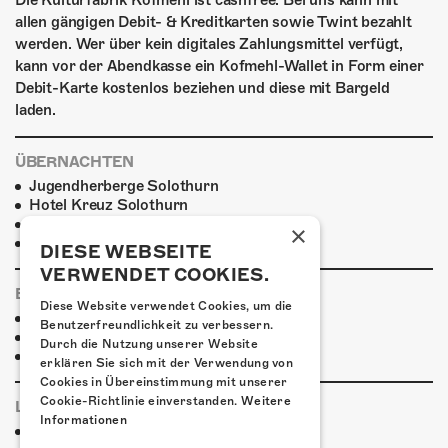
Die Kulturfabrik Kofmehl ist cashfree. Bei uns kann mit
allen gängigen Debit- & Kreditkarten sowie Twint bezahlt
werden. Wer über kein digitales Zahlungsmittel verfügt,
kann vor der Abendkasse ein Kofmehl-Wallet in Form einer
Debit-Karte kostenlos beziehen und diese mit Bargeld
laden.
ÜBERNACHTEN
Jugendherberge Solothurn
Hotel Kreuz Solothurn
H4 Hotel
×
Weitere Unterkünfte
DIESE WEBSEITE
VERWENDET COOKIES.
ESSENSTIPPS
Diese Website verwendet Cookies, um die
Pier 11
Benutzerfreundlichkeit zu verbessern.
Restaurant Kreuz
Durch die Nutzung unserer Website
Pittaria
erklären Sie sich mit der Verwendung von
Cookies in Übereinstimmung mit unserer
Cookie-Richtlinie einverstanden.
Weitere
LINKS & PARTNER
Informationen
Facebook-Event