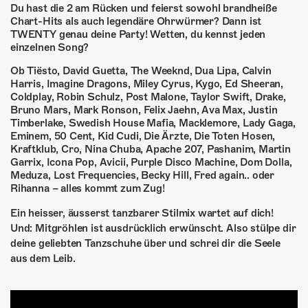
ÜBER UNS
Du hast die 2 am Rücken und feierst sowohl brandheiße
Chart-Hits als auch legendäre Ohrwürmer? Dann ist
GÖNNEREI
TWENTY genau deine Party! Wetten, du kennst jeden
einzelnen Song?
SHOP
Ob Tiësto, David Guetta, The Weeknd, Dua Lipa, Calvin
Harris, Imagine Dragons, Miley Cyrus, Kygo, Ed Sheeran,
MITMACHEN
Coldplay, Robin Schulz, Post Malone, Taylor Swift, Drake,
Bruno Mars, Mark Ronson, Felix Jaehn, Ava Max, Justin
Timberlake, Swedish House Mafia, Macklemore, Lady Gaga,
Eminem, 50 Cent, Kid Cudi, Die Ärzte, Die Toten Hosen,
Kraftklub, Cro, Nina Chuba, Apache 207, Pashanim, Martin
Garrix, Icona Pop, Avicii, Purple Disco Machine, Dom Dolla,
Meduza, Lost Frequencies, Becky Hill, Fred again.. oder
Rihanna – alles kommt zum Zug!
Ein heisser, äusserst tanzbarer Stilmix wartet auf dich!
Und: Mitgröhlen ist ausdrücklich erwünscht. Also stülpe dir
deine geliebten Tanzschuhe über und schrei dir die Seele
aus dem Leib.