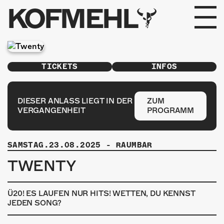
KOFMEHL
PROGRAMM
TICKETS
INFOS
FABRIKGEFLÜSTER
GALERIE
DIESER ANLASS LIEGT IN DER
ZUM
VERGANGENHEIT
PROGRAMM
FOTOGALERIE
SAMSTAG.23.08.2025
-
RAUMBAR
PHOTOMAT
TWENTY
INFOS
Ü20! ES LAUFEN NUR HITS! WETTEN, DU KENNST
KONTAKT
JEDEN SONG?