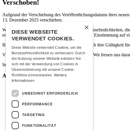
Verschoben!
Aufgrund der Verschiebung des Veröffentlichungsdatums ihres neuen 
13. Dezember 2025 verschieben.
×
Wir entschuldigen uns aufrichtig für jegliche Unannehmlichkeiten, d
DIESE WEBSEITE
erscheint im Oktober 2025 und bietet die perfekte Einstimmung auf e
VERWENDET COOKIES.
Bereits gekaufte Tickets behalten selbstverständlich ihre Gültigkei
Diese Website verwendet Cookies, um die
Benutzerfreundlichkeit zu verbessern. Durch
Vielen Dank für eure Geduld und Unterstützung. Wir freuen uns dar
die Nutzung unserer Website erklären Sie
Infos zum neuen Datum gibt’s
hier!
sich mit der Verwendung von Cookies in
Übereinstimmung mit unserer Cookie-
Anlassinformationen
Richtlinie einverstanden.
Weitere
Informationen
Ticketpreis
UNBEDINGT ERFORDERLICH
Vorverkauf: CHF 35.00 *
Abendkasse: CHF 40.00
PERFORMANCE
*exkl. Servicegebühren
TARGETING
Zeitplan
FUNKTIONALITÄT