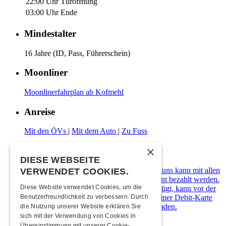
22:00 Uhr
Türöffnung
03:00 Uhr
Ende
Mindestalter
16 Jahre (ID, Pass, Führerschein)
Moonliner
Moonlinerfahrplan ab Kofmehl
Anreise
Mit den ÖVs
|
Mit dem Auto
|
Zu Fuss
×
Zahlungsarten
DIESE WEBSEITE
Die Kulturfabrik Kofmehl ist cashfree. Bei uns kann mit allen
VERWENDET COOKIES.
gängigen Debit- & Kreditkarten sowie Twint bezahlt werden.
Diese Website verwendet Cookies, um die
Wer über kein digitales Zahlungsmittel verfügt, kann vor der
Abendkasse ein Kofmehl-Wallet in Form einer Debit-Karte
Benutzerfreundlichkeit zu verbessern. Durch
kostenlos beziehen und diese mit Bargeld laden.
die Nutzung unserer Website erklären Sie
sich mit der Verwendung von Cookies in
Übereinstimmung mit unserer Cookie-