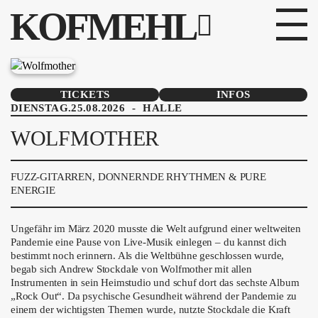
KOFMEHL
PROGRAMM
TICKETS
INFOS
DIENSTAG.25.08.2026
-
HALLE
FABRIKGEFLÜSTER
WOLFMOTHER
GALERIE
FUZZ-GITARREN, DONNERNDE RHYTHMEN & PURE
FOTOGALERIE
ENERGIE
PHOTOMAT
Ungefähr im März 2020 musste die Welt aufgrund einer weltweiten
Pandemie eine Pause von Live-Musik einlegen – du kannst dich
INFOS
bestimmt noch erinnern. Als die Weltbühne geschlossen wurde,
begab sich Andrew Stockdale von Wolfmother mit allen
Instrumenten in sein Heimstudio und schuf dort das sechste Album
KONTAKT
„Rock Out“. Da psychische Gesundheit während der Pandemie zu
einem der wichtigsten Themen wurde, nutzte Stockdale die Kraft