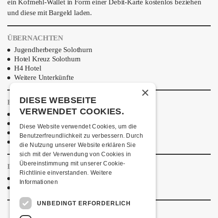
ein Kofmehl-Wallet in Form einer Debit-Karte kostenlos beziehen
und diese mit Bargeld laden.
ÜBERNACHTEN
Jugendherberge Solothurn
Hotel Kreuz Solothurn
H4 Hotel
Weitere Unterkünfte
×
DIESE WEBSEITE
ESSENSTIPPS
VERWENDET COOKIES.
Pier 11
Restaurant Kreuz
Diese Website verwendet Cookies, um die
Pittaria
Benutzerfreundlichkeit zu verbessern. Durch
Pizzeria Da Giuseppe
die Nutzung unserer Website erklären Sie
sich mit der Verwendung von Cookies in
Übereinstimmung mit unserer Cookie-
LINKS & PARTNER
Richtlinie einverstanden.
Weitere
Facebook-Event
Informationen
Wolfmother
UNBEDINGT ERFORDERLICH