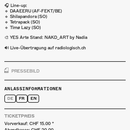
🎧 Line-up:
🔹 DAAEERU (AF-FEKT/BE)
🔹 Shilapandora (SO)
🔹 Tetrapack (SO)
🔹 Timø Lazy (SO)
🎨 YES Arte Stand: NAKD_ART by Nadia
🔊 Live-Übertragung auf radiologisch.ch
PRESSEBILD
ANLASSINFORMATIONEN
DE
FR
EN
TICKETPREIS
Vorverkauf: CHF 15.00 *