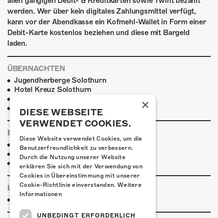
allen gängigen Debit- & Kreditkarten sowie Twint bezahlt
werden. Wer über kein digitales Zahlungsmittel verfügt,
kann vor der Abendkasse ein Kofmehl-Wallet in Form einer
Debit-Karte kostenlos beziehen und diese mit Bargeld
laden.
ÜBERNACHTEN
Jugendherberge Solothurn
Hotel Kreuz Solothurn
H4 Hotel
×
Weitere Unterkünfte
DIESE WEBSEITE
VERWENDET COOKIES.
ESSENSTIPPS
Diese Website verwendet Cookies, um die
Pier 11
Benutzerfreundlichkeit zu verbessern.
Restaurant Kreuz
Durch die Nutzung unserer Website
Pittaria
erklären Sie sich mit der Verwendung von
Cookies in Übereinstimmung mit unserer
Cookie-Richtlinie einverstanden.
Weitere
LINKS & PARTNER
Informationen
Facebook-Event
UNBEDINGT ERFORDERLICH