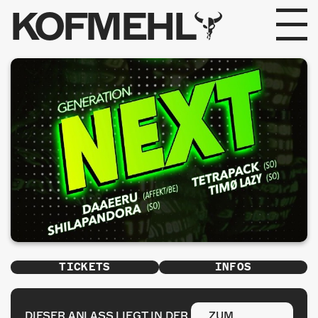
KOFMEHL
PROGRAMM
FABRIKGEFLÜSTER
GALERIE
FOTOGALERIE
PHOTOMAT
INFOS
TICKETS
INFOS
KONTAKT
DIESER ANLASS LIEGT IN DER
ZUM