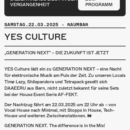
ÜBER UNS
VERGANGENHEIT
PROGRAMM
GÖNNEREI
SAMSTAG.22.03.2025
-
RAUMBAR
SHOP
YES CULTURE
MITMACHEN
„GENERATION NEXT" – DIE ZUKUNFT IST JETZT
YES Culture lädt ein zu GENERATION NEXT – eine Nacht
für elektronische Musik am Puls der Zeit. Zu unseren Locals
Timø Lazy, Shilapandora und Tetrapack gesellt sich
DAAEERU aus Bern, nicht zuletzt bekannt für seine Sets
bei der House Event Serie AF-FEKT.
Der Nachtzug fährt am 22.03.2025 um 22 Uhr ab – von
Vocal House nach Minimal, mit Stopps in House, Tech-
House und weiteren Zwischenstationen. 🚂
GENERATION NEXT. The difference is in the Mix!