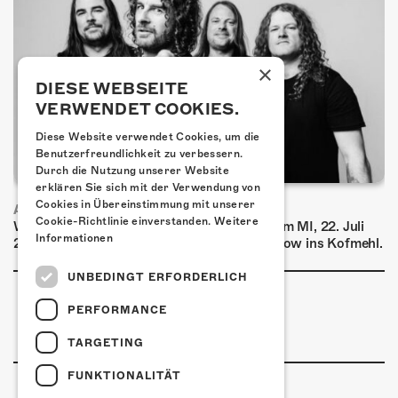
×
DIESE WEBSEITE
VERWENDET COOKIES.
Diese Website verwendet Cookies, um die
Benutzerfreundlichkeit zu verbessern.
Durch die Nutzung unserer Website
erklären Sie sich mit der Verwendung von
Cookies in Übereinstimmung mit unserer
AIRBOURNE - SPECIAL SUMMER SHOW
Cookie-Richtlinie einverstanden.
Weitere
Wow, das ist ein Ding! Airbourne kommen am MI, 22. Juli
Informationen
2026 für eine exklusive Special Summer Show ins Kofmehl.
UNBEDINGT ERFORDERLICH
PERFORMANCE
TARGETING
FUNKTIONALITÄT