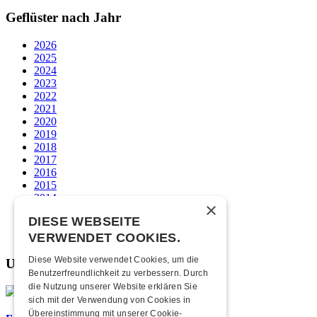
Geflüster nach Jahr
2026
2025
2024
2023
2022
2021
2020
2019
2018
2017
2016
2015
2014
×
2013
DIESE WEBSEITE
2012
2011
VERWENDET COOKIES.
Diese Website verwendet Cookies, um die
Unsere beliebtesten
Benutzerfreundlichkeit zu verbessern. Durch
die Nutzung unserer Website erklären Sie
sich mit der Verwendung von Cookies in
Übereinstimmung mit unserer Cookie-