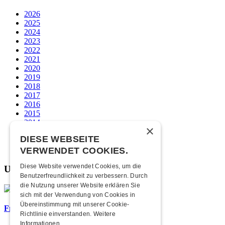
2026
2025
2024
2023
2022
2021
2020
2019
2018
2017
2016
2015
2014
×
2013
DIESE WEBSEITE
2012
2011
VERWENDET COOKIES.
Diese Website verwendet Cookies, um die
Unsere beliebtesten
Benutzerfreundlichkeit zu verbessern. Durch
die Nutzung unserer Website erklären Sie
sich mit der Verwendung von Cookies in
Übereinstimmung mit unserer Cookie-
Frisch bestätigt: 25 Jahre Elevenball
Richtlinie einverstanden.
Weitere
Informationen