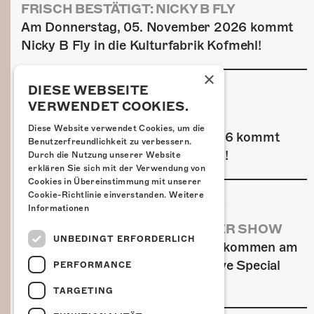
FRISCH BESTÄTIGT: NICKY B FLY
Am Donnerstag, 05. November 2026 kommt
Nicky B Fly in die Kulturfabrik Kofmehl!
×
DIESE WEBSEITE
VERWENDET COOKIES.
FRISCH BESTÄTIGT: GZUZ
Diese Website verwendet Cookies, um die
Am Donnerstag, 29. Oktober 2026 kommt
Benutzerfreundlichkeit zu verbessern.
GZUZ in die Kulturfabrik Kofmehl!
Durch die Nutzung unserer Website
erklären Sie sich mit der Verwendung von
Cookies in Übereinstimmung mit unserer
Cookie-Richtlinie einverstanden.
Weitere
Informationen
AIRBOURNE - SPECIAL SUMMER SHOW
UNBEDINGT ERFORDERLICH
Wow, das ist ein Ding! Airbourne kommen am
MI, 22. Juli 2026 für eine exklusive Special
PERFORMANCE
Summer Show ins Kofmehl.
TARGETING