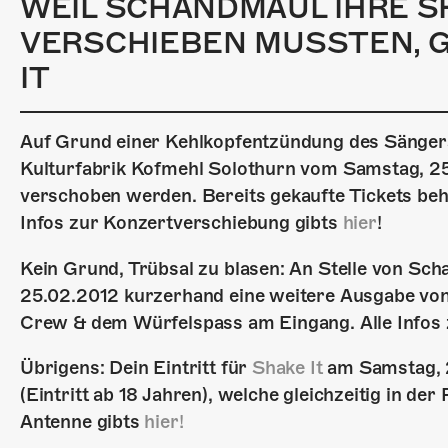
WEIL SCHANDMAUL IHRE SH
VERSCHIEBEN MUSSTEN, GI
IT
Auf Grund einer Kehlkopfentzündung des Sänger
Kulturfabrik Kofmehl Solothurn vom Samstag, 25
verschoben werden. Bereits gekaufte Tickets behal
Infos zur Konzertverschiebung gibts
hier
!
Kein Grund, Trübsal zu blasen: An Stelle von Sc
25.02.2012 kurzerhand eine weitere Ausgabe von 
Crew & dem Würfelspass am Eingang. Alle Infos 
Übrigens: Dein Eintritt für
Shake It
am Samstag, 2
(Eintritt ab 18 Jahren), welche gleichzeitig in der
Antenne gibts
hier!