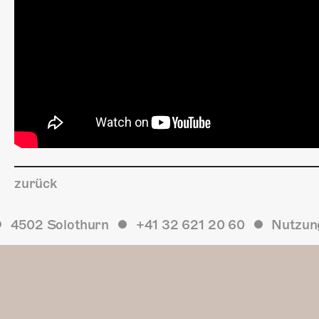
zurück
4502 Solothurn
+41 32 621 20 60
Nutzun