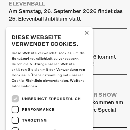
ELEVENBALL
Am Samstag, 26. September 2026 findet das
25. Elevenball Jubiläum statt
×
DIESE WEBSEITE
VERWENDET COOKIES.
FRISCH BESTÄTIGT: GZUZ
Diese Website verwendet Cookies, um die
Am Donnerstag, 29. Oktober 2026 kommt
Benutzerfreundlichkeit zu verbessern.
GZUZ in die Kulturfabrik Kofmehl!
Durch die Nutzung unserer Website
erklären Sie sich mit der Verwendung von
Cookies in Übereinstimmung mit unserer
Cookie-Richtlinie einverstanden.
Weitere
Informationen
AIRBOURNE - SPECIAL SUMMER SHOW
UNBEDINGT ERFORDERLICH
Wow, das ist ein Ding! Airbourne kommen am
MI, 22. Juli 2026 für eine exklusive Special
PERFORMANCE
Summer Show ins Kofmehl.
TARGETING