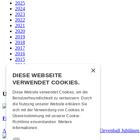
2025
2024
2023
2022
2021
2020
2019
2018
2017
2016
2015
2014
×
2013
DIESE WEBSEITE
2012
2011
VERWENDET COOKIES.
Diese Website verwendet Cookies, um die
Unsere beliebtesten
Benutzerfreundlichkeit zu verbessern. Durch
die Nutzung unserer Website erklären Sie
sich mit der Verwendung von Cookies in
Übereinstimmung mit unserer Cookie-
Frisch bestätigt: 25 Jahre Elevenball
Richtlinie einverstanden.
Weitere
Informationen
Am Samstag, 26. September 2026 findet das 25. Elevenball Jubiläum s