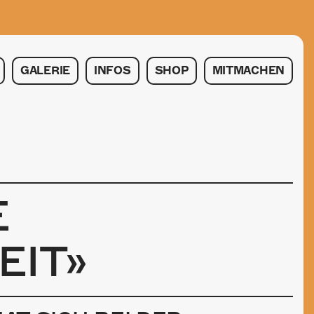
GALERIE
INFOS
SHOP
MITMACHEN
E
EIT»