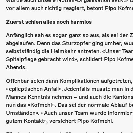
wurde auch unsere Notfall-Organisation aktiv.» 
vor allem auch richtig reagiert, betont Pipo Kofm
Zuerst schien alles noch harmlos
Anfänglich sah es sogar ganz so aus, als sei der 
abgelaufen. Denn das Sturzopfer ging umher, wus
selbstständig die Heimkehr antreten. «Unser Team
Spitalpflege gebracht wird», schildert Pipo Kofm
Abends.
Offenbar seien dann Komplikationen aufgetreten
«epileptischen Anfall». Jedenfalls musste man in
Mannes Kenntnis nehmen – und auch die Kantonsp
nun das «Kofmehl». Das sei der normale Ablauf b
Umständen». «Auch unser Team wurde informiert 
gutem Kontakt», versichert Pipo Kofmehl.