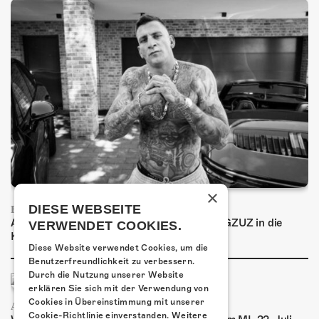
×
DIESE WEBSEITE
FRISCH BESTÄTIGT: GZUZ
Am Donnerstag, 29. Oktober 2026 kommt GZUZ in die
VERWENDET COOKIES.
Kulturfabrik Kofmehl!
Diese Website verwendet Cookies, um die
Benutzerfreundlichkeit zu verbessern.
Durch die Nutzung unserer Website
erklären Sie sich mit der Verwendung von
Cookies in Übereinstimmung mit unserer
AIRBOURNE - SPECIAL SUMMER SHOW
Cookie-Richtlinie einverstanden.
Weitere