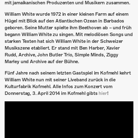
ÜBER UNS
mit jamaikanischen Produzenten und Musikern zusammen.
William White wurde 1972 in einer kleinen Farm auf einem
GÖNNEREI
Hügel mit Blick auf den Atlantischen Ozean in Barbados
geboren. Seine Mutter spielte ihm Beethoven ab – und früh
SHOP
begann William White zu singen. Mit melodiösen Songs und
starken Texten hat sich William White in der Schweizer
MITMACHEN
Musikszene etabliert. Er stand mit Ben Harber, Xavier
Rudd, Archive, John Butler Trio, Simple Minds, Ziggy
Marley und Archive auf der Bühne.
Fünf Jahre nach seinem letzten Gastspiel im Kofmehl kehrt
William White nun mit seiner Liveband zurück in die
Kulturfabrik Kofmehl. Alle Infos zum Konzert vom
Donnerstag, 3. April 2014 im Kofmehl gibts
hier
!