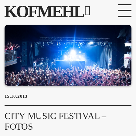
KOFMEHL
PROGRAMM
FABRIKGEFLÜSTER
GALERIE
FOTOGALERIE
PHOTOMAT
15.10.2013
INFOS
CITY MUSIC FESTIVAL –
KONTAKT
FOTOS