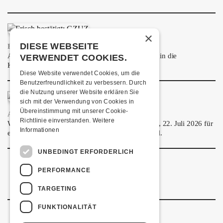
×
DIESE WEBSEITE
FRISCH BESTÄTIGT: GZUZ
Am Donnerstag, 29. Oktober 2026 kommt GZUZ in die
VERWENDET COOKIES.
Kulturfabrik Kofmehl!
Diese Website verwendet Cookies, um die
Benutzerfreundlichkeit zu verbessern. Durch
die Nutzung unserer Website erklären Sie
sich mit der Verwendung von Cookies in
Übereinstimmung mit unserer Cookie-
AIRBOURNE - SPECIAL SUMMER SHOW
Richtlinie einverstanden.
Weitere
Wow, das ist ein Ding! Airbourne kommen am MI, 22. Juli 2026 für
Informationen
eine exklusive Special Summer Show ins Kofmehl.
UNBEDINGT ERFORDERLICH
PERFORMANCE
TARGETING
FUNKTIONALITÄT