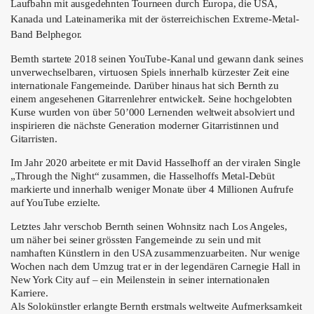
ÜBER UNS
Laufbahn mit ausgedehnten Tourneen durch Europa, die USA,
Kanada und Lateinamerika mit der österreichischen Extreme-Metal-
GÖNNEREI
Band Belphegor.
Bernth startete 2018 seinen YouTube-Kanal und gewann dank seines
SHOP
unverwechselbaren, virtuosen Spiels innerhalb kürzester Zeit eine
internationale Fangemeinde. Darüber hinaus hat sich Bernth zu
MITMACHEN
einem angesehenen Gitarrenlehrer entwickelt. Seine hochgelobten
Kurse wurden von über 50’000 Lernenden weltweit absolviert und
inspirieren die nächste Generation moderner Gitarristinnen und
Gitarristen.
Im Jahr 2020 arbeitete er mit David Hasselhoff an der viralen Single
„Through the Night“ zusammen, die Hasselhoffs Metal-Debüt
markierte und innerhalb weniger Monate über 4 Millionen Aufrufe
auf YouTube erzielte.
Letztes Jahr verschob Bernth seinen Wohnsitz nach Los Angeles,
um näher bei seiner grössten Fangemeinde zu sein und mit
namhaften Künstlern in den USA zusammenzuarbeiten. Nur wenige
Wochen nach dem Umzug trat er in der legendären Carnegie Hall in
New York City auf – ein Meilenstein in seiner internationalen
Karriere.
Als Solokünstler erlangte Bernth erstmals weltweite Aufmerksamkeit