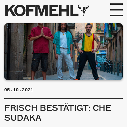
KOFMEHL
PROGRAMM
FABRIKGEFLÜSTER
GALERIE
FOTOGALERIE
PHOTOMAT
05.10.2021
INFOS
FRISCH BESTÄTIGT: CHE
KONTAKT
SUDAKA