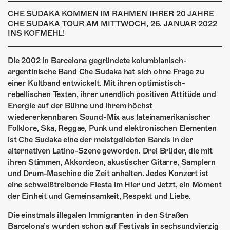
ÜBER UNS
CHE SUDAKA KOMMEN IM RAHMEN IHRER 20 JAHRE
CHE SUDAKA TOUR AM MITTWOCH, 26. JANUAR 2022
GÖNNEREI
INS KOFMEHL!
SHOP
Die 2002 in Barcelona gegründete kolumbianisch-
MITMACHEN
argentinische Band Che Sudaka hat sich ohne Frage zu
einer Kultband entwickelt. Mit ihren optimistisch-
rebellischen Texten, ihrer unendlich positiven Attitüde und
Energie auf der Bühne und ihrem höchst
wiedererkennbaren Sound-Mix aus lateinamerikanischer
Folklore, Ska, Reggae, Punk und elektronischen Elementen
ist Che Sudaka eine der meistgeliebten Bands in der
alternativen Latino-Szene geworden. Drei Brüder, die mit
ihren Stimmen, Akkordeon, akustischer Gitarre, Samplern
und Drum-Maschine die Zeit anhalten. Jedes Konzert ist
eine schweißtreibende Fiesta im Hier und Jetzt, ein Moment
der Einheit und Gemeinsamkeit, Respekt und Liebe.
Die einstmals illegalen Immigranten in den Straßen
Barcelona’s wurden schon auf Festivals in sechsundvierzig