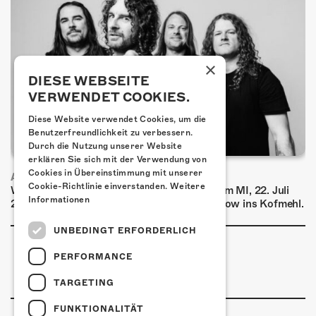
×
DIESE WEBSEITE
VERWENDET COOKIES.
Diese Website verwendet Cookies, um die
Benutzerfreundlichkeit zu verbessern.
Durch die Nutzung unserer Website
erklären Sie sich mit der Verwendung von
Cookies in Übereinstimmung mit unserer
AIRBOURNE - SPECIAL SUMMER SHOW
Cookie-Richtlinie einverstanden.
Weitere
Wow, das ist ein Ding! Airbourne kommen am MI, 22. Juli
Informationen
2026 für eine exklusive Special Summer Show ins Kofmehl.
UNBEDINGT ERFORDERLICH
PERFORMANCE
TARGETING
FUNKTIONALITÄT