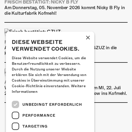
FRISCH BESTÄTIGT: NICKY B FLY
Am Donnerstag, 05. November 2026 kommt Nicky B Fly in
die Kulturfabrik Kofmehl!
×
DIESE WEBSEITE
FRISCH BESTÄTIGT: GZUZ
Am Donnerstag, 29. Oktober 2026 kommt GZUZ in die
VERWENDET COOKIES.
Kulturfabrik Kofmehl!
Diese Website verwendet Cookies, um die
Benutzerfreundlichkeit zu verbessern.
Durch die Nutzung unserer Website
erklären Sie sich mit der Verwendung von
Cookies in Übereinstimmung mit unserer
AIRBOURNE - SPECIAL SUMMER SHOW
Cookie-Richtlinie einverstanden.
Weitere
Wow, das ist ein Ding! Airbourne kommen am MI, 22. Juli
Informationen
2026 für eine exklusive Special Summer Show ins Kofmehl.
UNBEDINGT ERFORDERLICH
PERFORMANCE
TARGETING