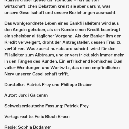
Kulisse dieser gewieften Komödie – fernab von
ÜBER UNS
wirtschaftlichen Debatten kreist sie aber darum, was
unsere Gesellschaft und unsere Beziehungen ausmacht.
GÖNNEREI
Das wohlgeordnete Leben eines Bankfilialleiters wird aus
SHOP
den Angeln gehoben, als ein Kunde einen Kredit beantragt –
ein scheinbar alltäglicher Vorgang. Als der Banker ihm den
MITMACHEN
Kredit verweigert, droht der Antragsteller, dessen Frau zu
verführen. Was zuerst nur absurd scheint, wird für den
Filialleiter zum Albtraum, und er verstrickt sich immer mehr
in den Fängen des Kunden. Ein erfrischend komisches Duell
voller Wendungen und Wortwitz, das einen empfindlichen
Nerv unserer Gesellschaft trifft.
Darsteller: Patrick Frey und Philippe Graber
Autor: Jordi Galceran
Schweizerdeutsche Fassung: Patrick Frey
Verlagsrechte: Felix Bloch Erben
Regie: Sophia Bodamer