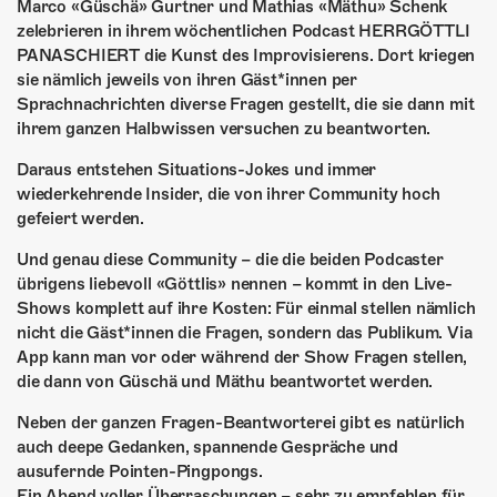
ÜBER UNS
Marco «Güschä» Gurtner und Mathias «Mäthu» Schenk
zelebrieren in ihrem wöchentlichen Podcast HERRGÖTTLI
GÖNNEREI
PANASCHIERT die Kunst des Improvisierens. Dort kriegen
sie nämlich jeweils von ihren Gäst*innen per
SHOP
Sprachnachrichten diverse Fragen gestellt, die sie dann mit
ihrem ganzen Halbwissen versuchen zu beantworten.
MITMACHEN
Daraus entstehen Situations-Jokes und immer
wiederkehrende Insider, die von ihrer Community hoch
gefeiert werden.
Und genau diese Community – die die beiden Podcaster
übrigens liebevoll «Göttlis» nennen – kommt in den Live-
Shows komplett auf ihre Kosten: Für einmal stellen nämlich
nicht die Gäst*innen die Fragen, sondern das Publikum. Via
App kann man vor oder während der Show Fragen stellen,
die dann von Güschä und Mäthu beantwortet werden.
Neben der ganzen Fragen-Beantworterei gibt es natürlich
auch deepe Gedanken, spannende Gespräche und
ausufernde Pointen-Pingpongs.
Ein Abend voller Überraschungen – sehr zu empfehlen für