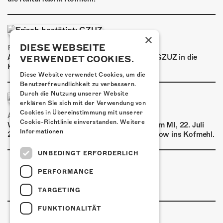
×
DIESE WEBSEITE
FRISCH BESTÄTIGT: GZUZ
Am Donnerstag, 29. Oktober 2026 kommt GZUZ in die
VERWENDET COOKIES.
Kulturfabrik Kofmehl!
Diese Website verwendet Cookies, um die
Benutzerfreundlichkeit zu verbessern.
Durch die Nutzung unserer Website
erklären Sie sich mit der Verwendung von
Cookies in Übereinstimmung mit unserer
AIRBOURNE - SPECIAL SUMMER SHOW
Cookie-Richtlinie einverstanden.
Weitere
Wow, das ist ein Ding! Airbourne kommen am MI, 22. Juli
Informationen
2026 für eine exklusive Special Summer Show ins Kofmehl.
UNBEDINGT ERFORDERLICH
PERFORMANCE
TARGETING
FUNKTIONALITÄT