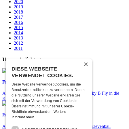
2020
2019
2018
2017
2016
2015
2014
2013
2012
2011
Unsere beliebtesten
×
DIESE WEBSEITE
VERWENDET COOKIES.
Frisch bestätigt: Nicky B Fly
Diese Website verwendet Cookies, um die
Benutzerfreundlichkeit zu verbessern. Durch
Am Donnerstag, 05. November 2026 kommt Nicky B Fly in die
die Nutzung unserer Website erklären Sie
Kulturfabrik Kofmehl!
sich mit der Verwendung von Cookies in
Übereinstimmung mit unserer Cookie-
Richtlinie einverstanden.
Weitere
Frisch bestätigt: 25 Jahre Elevenball
Informationen
Am Samstag, 26. September 2026 findet das 25. Elevenball