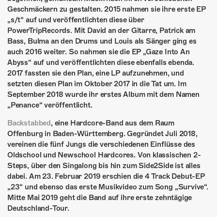
ÜBER UNS
Geschmäckern zu gestalten. 2015 nahmen sie ihre erste EP
„s/t“ auf und veröffentlichten diese über
GÖNNEREI
PowerTripRecords. Mit David an der Gitarre, Patrick am
Bass, Bulma an den Drums und Louis als Sänger ging es
SHOP
auch 2016 weiter. So nahmen sie die EP „Gaze Into An
Abyss“ auf und veröffentlichten diese ebenfalls ebenda.
MITMACHEN
2017 fassten sie den Plan, eine LP aufzunehmen, und
setzten diesen Plan im Oktober 2017 in die Tat um. Im
September 2018 wurde ihr erstes Album mit dem Namen
„Penance“ veröffentlicht.
Backstabbed
, eine Hardcore-Band aus dem Raum
Offenburg in Baden-Württemberg. Gegründet Juli 2018,
vereinen die fünf Jungs die verschiedenen Einflüsse des
Oldschool und Newschool Hardcores. Von klassischen 2-
Steps, über den Singalong bis hin zum Side2Side ist alles
dabei. Am 23. Februar 2019 erschien die 4 Track Debut-EP
„23“ und ebenso das erste Musikvideo zum Song „Survive“.
Mitte Mai 2019 geht die Band auf ihre erste zehntägige
Deutschland-Tour.