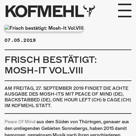
KOFMEHL
PROGRAMM
07.05.2019
FABRIKGEFLÜSTER
FRISCH BESTÄTIGT:
GALERIE
MOSH-IT VOL.VIII
FOTOGALERIE
AM FREITAG, 27. SEPTEMBER 2019 FINDET DIE ACHTE
PHOTOMAT
AUSGABE DES MOSH-ITS MIT PEACE OF MIND (DE),
BACKSTABBED (DE), ONE HOUR LEFT (CH) & CAGE (CH)
INFOS
IM KOFMEHL STATT.
Peace Of Mind
aus dem Süden von Thüringen, genauer aus
KONTAKT
den umliegenden Gebieten Sonnebergs, haben 2015 damit
begonnen, gemeinsam Musik nach ihren verschiedenen