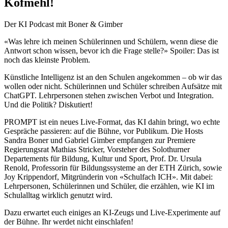
Kofmehl!
Der KI Podcast mit Boner & Gimber
«Was lehre ich meinen Schülerinnen und Schülern, wenn diese die
Antwort schon wissen, bevor ich die Frage stelle?» Spoiler: Das ist
noch das kleinste Problem.
Künstliche Intelligenz ist an den Schulen angekommen – ob wir das
wollen oder nicht. Schülerinnen und Schüler schreiben Aufsätze mit
ChatGPT. Lehrpersonen stehen zwischen Verbot und Integration.
Und die Politik? Diskutiert!
PROMPT ist ein neues Live-Format, das KI dahin bringt, wo echte
Gespräche passieren: auf die Bühne, vor Publikum. Die Hosts
Sandra Boner und Gabriel Gimber empfangen zur Premiere
Regierungsrat Mathias Stricker, Vorsteher des Solothurner
Departements für Bildung, Kultur und Sport, Prof. Dr. Ursula
Renold, Professorin für Bildungssysteme an der ETH Zürich, sowie
Joy Krippendorf, Mitgründerin von «Schulfach ICH». Mit dabei:
Lehrpersonen, Schülerinnen und Schüler, die erzählen, wie KI im
Schulalltag wirklich genutzt wird.
Dazu erwartet euch einiges an KI-Zeugs und Live-Experimente auf
der Bühne. Ihr werdet nicht einschlafen!