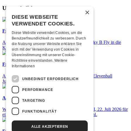
Unsere beliebtesten
×
DIESE WEBSEITE
VERWENDET COOKIES.
Frisch bestätigt: Nicky B Fly
Diese Website verwendet Cookies, um die
Benutzerfreundlichkeit zu verbessern. Durch
Am Donnerstag, 05. November 2026 kommt Nicky B Fly in die
die Nutzung unserer Website erklären Sie
Kulturfabrik Kofmehl!
sich mit der Verwendung von Cookies in
Übereinstimmung mit unserer Cookie-
Richtlinie einverstanden.
Weitere
Frisch bestätigt: 25 Jahre Elevenball
Informationen
Am Samstag, 26. September 2026 findet das 25. Elevenball
UNBEDINGT ERFORDERLICH
Jubiläum statt
PERFORMANCE
Airbourne - Special Summer Show
TARGETING
Wow, das ist ein Ding! Airbourne kommen am MI, 22. Juli 2026 für
FUNKTIONALITÄT
eine exklusive Special Summer Show ins Kofmehl.
ALLE AKZEPTIEREN