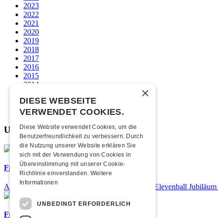
2023
2022
2021
2020
2019
2018
2017
2016
2015
2014
×
2013
DIESE WEBSEITE
2012
2011
VERWENDET COOKIES.
Diese Website verwendet Cookies, um die
Unsere beliebtesten
Benutzerfreundlichkeit zu verbessern. Durch
die Nutzung unserer Website erklären Sie
sich mit der Verwendung von Cookies in
Übereinstimmung mit unserer Cookie-
Frisch bestätigt: 25 Jahre Elevenball
Richtlinie einverstanden.
Weitere
Informationen
Am Samstag, 26. September 2026 findet das 25. Elevenball Jubiläum s
UNBEDINGT ERFORDERLICH
Frisch bestätigt: Nicky B Fly