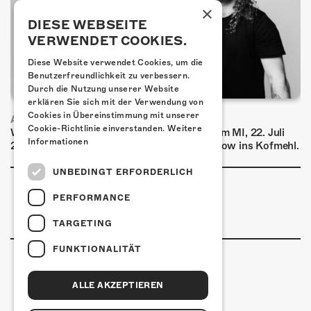
×
DIESE WEBSEITE
VERWENDET COOKIES.
Diese Website verwendet Cookies, um die
Benutzerfreundlichkeit zu verbessern.
Durch die Nutzung unserer Website
erklären Sie sich mit der Verwendung von
Cookies in Übereinstimmung mit unserer
AIRBOURNE - SPECIAL SUMMER SHOW
Cookie-Richtlinie einverstanden.
Weitere
Wow, das ist ein Ding! Airbourne kommen am MI, 22. Juli
Informationen
2026 für eine exklusive Special Summer Show ins Kofmehl.
UNBEDINGT ERFORDERLICH
PERFORMANCE
TARGETING
FUNKTIONALITÄT
ALLE AKZEPTIEREN
Kulturfabrik Kofmehl
Kofmehlweg 1