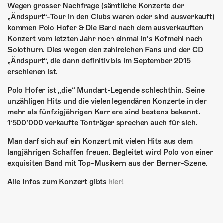
ÜBER UNS
Wegen grosser Nachfrage (sämtliche Konzerte der
„Ändspurt“-Tour in den Clubs waren oder sind ausverkauft)
GÖNNEREI
kommen Polo Hofer & Die Band nach dem ausverkauften
Konzert vom letzten Jahr noch einmal in’s Kofmehl nach
SHOP
Solothurn. Dies wegen den zahlreichen Fans und der CD
„Ändspurt“, die dann definitiv bis im September 2015
MITMACHEN
erschienen ist.
Polo Hofer ist „die“ Mundart-Legende schlechthin. Seine
unzähligen Hits und die vielen legendären Konzerte in der
mehr als fünfzigjährigen Karriere sind bestens bekannt.
1‘500’000 verkaufte Tonträger sprechen auch für sich.
Man darf sich auf ein Konzert mit vielen Hits aus dem
langjährigen Schaffen freuen. Begleitet wird Polo von einer
exquisiten Band mit Top-Musikern aus der Berner-Szene.
Alle Infos zum Konzert gibts
hier!