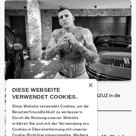
×
DIESE WEBSEITE
FRISCH BESTÄTIGT: GZUZ
Am Donnerstag, 29. Oktober 2026 kommt GZUZ in die
VERWENDET COOKIES.
Kulturfabrik Kofmehl!
Diese Website verwendet Cookies, um die
Benutzerfreundlichkeit zu verbessern.
Durch die Nutzung unserer Website
erklären Sie sich mit der Verwendung von
Cookies in Übereinstimmung mit unserer
AIRBOURNE - SPECIAL SUMMER SHOW
Cookie-Richtlinie einverstanden.
Weitere