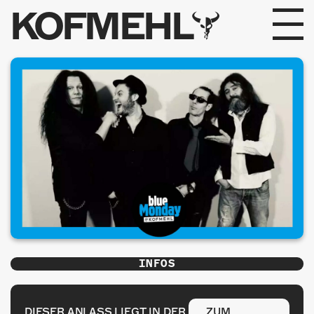
KOFMEHL
PROGRAMM
FABRIKGEFLÜSTER
GALERIE
FOTOGALERIE
PHOTOMAT
INFOS
INFOS
KONTAKT
DIESER ANLASS LIEGT IN DER
ZUM