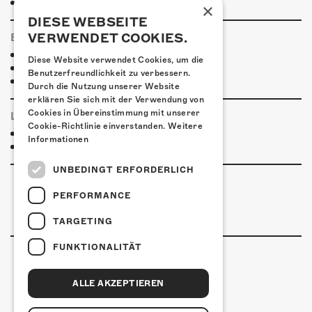
Weitere Unterkünfte
×
DIESE WEBSEITE
VERWENDET COOKIES.
ESSENSTIPPS
Pier 11
Diese Website verwendet Cookies, um die
Restaurant Kreuz
Benutzerfreundlichkeit zu verbessern.
Pittaria
Durch die Nutzung unserer Website
erklären Sie sich mit der Verwendung von
Cookies in Übereinstimmung mit unserer
LINKS & PARTNER
Cookie-Richtlinie einverstanden.
Weitere
Facebook-Event
Informationen
Alto Voltaggio
UNBEDINGT ERFORDERLICH
PERFORMANCE
TARGETING
FUNKTIONALITÄT
ALLE AKZEPTIEREN
Kulturfabrik Kofmehl
Kofmehlweg 1