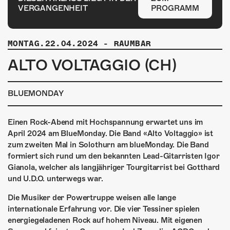
ÜBER UNS
VERGANGENHEIT
PROGRAMM
GÖNNEREI
MONTAG.22.04.2024
-
RAUMBAR
SHOP
ALTO VOLTAGGIO (CH)
MITMACHEN
BLUEMONDAY
Einen Rock-Abend mit Hochspannung erwartet uns im
April 2024 am BlueMonday. Die Band «Alto Voltaggio» ist
zum zweiten Mal in Solothurn am blueMonday. Die Band
formiert sich rund um den bekannten Lead-Gitarristen Igor
Gianola, welcher als langjähriger Tourgitarrist bei Gotthard
und U.D.O. unterwegs war.
Die Musiker der Powertruppe weisen alle lange
internationale Erfahrung vor. Die vier Tessiner spielen
energiegeladenen Rock auf hohem Niveau. Mit eigenen