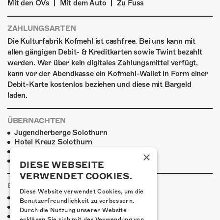
|
|
Mit den ÖVs
Mit dem Auto
Zu Fuss
ZAHLUNGSARTEN
Die Kulturfabrik Kofmehl ist cashfree. Bei uns kann mit
allen gängigen Debit- & Kreditkarten sowie Twint bezahlt
werden. Wer über kein digitales Zahlungsmittel verfügt,
kann vor der Abendkasse ein Kofmehl-Wallet in Form einer
Debit-Karte kostenlos beziehen und diese mit Bargeld
laden.
ÜBERNACHTEN
Jugendherberge Solothurn
Hotel Kreuz Solothurn
H4 Hotel
×
Weitere Unterkünfte
DIESE WEBSEITE
VERWENDET COOKIES.
ESSENSTIPPS
Diese Website verwendet Cookies, um die
Pier 11
Benutzerfreundlichkeit zu verbessern.
Restaurant Kreuz
Durch die Nutzung unserer Website
Pittaria
erklären Sie sich mit der Verwendung von