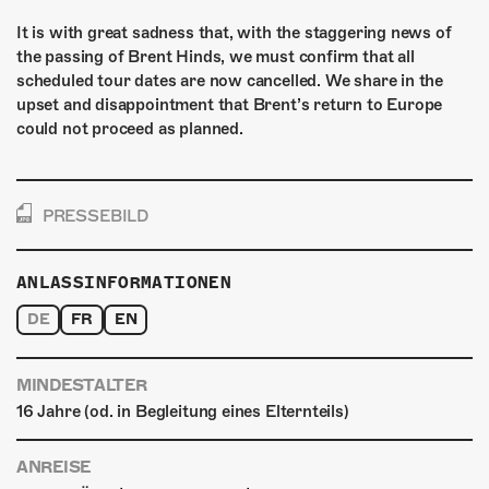
ÜBER UNS
It is with great sadness that, with the staggering news of
GÖNNEREI
the passing of Brent Hinds, we must confirm that all
scheduled tour dates are now cancelled. We share in the
SHOP
upset and disappointment that Brent’s return to Europe
could not proceed as planned.
MITMACHEN
PRESSEBILD
ANLASSINFORMATIONEN
DE
FR
EN
MINDESTALTER
16 Jahre (od. in Begleitung eines Elternteils)
ANREISE