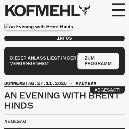
KOFMEHL
PROGRAMM
INFOS
FABRIKGEFLÜSTER
GALERIE
DIESER ANLASS LIEGT IN DER
ZUM
VERGANGENHEIT
PROGRAMM
FOTOGALERIE
DONNERSTAG.27.11.2025
-
RAUMBAR
PHOTOMAT
ABGESAGT!
AN EVENING WITH BRENT
INFOS
HINDS
KONTAKT
ABGESAGT!