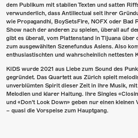
dem Publikum mit stabilen Texten und satten Riffs
verwunderlich, dass Antillectual seit ihrer Grü
wie Propagandhi, BoySetsFire, NOFX oder Bad Reli
Show nach der anderen zu spielen, überall auf de
gibt es überall, vom Plattenstand in Tijuana über
zum ausgewählten Szenefundus Asiens. Also kom
enthusiastischten und wahrscheinlich nettesten 
KIDS wurde 2021 aus Liebe zum Sound des Punkr
gegründet. Das Quartett aus Zürich spielt melod
unverblümten Spirit dieser Zeit in ihre Musik, m
Melodien und klarer Haltung. Ihre Singles «Closi
und «Don’t Look Down» geben nur einen kleinen 
– quasi die Vorspeise zum Hauptgang.