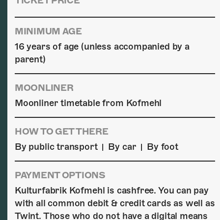
TICKET PRICE
MINIMUM AGE
16 years of age (unless accompanied by a
parent)
MOONLINER
Moonliner timetable from Kofmehl
HOW TO GET THERE
By public transport
By car
By foot
|
|
PAYMENT OPTIONS
Kulturfabrik Kofmehl is cashfree. You can pay
with all common debit & credit cards as well as
Twint. Those who do not have a digital means