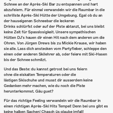
ÜBER UNS
Schnee an der Après-Ski Bar zu entspannen und hart
abzufeiern. Für einmal verwandeln wir die Raumbar in die
GÖNNEREI
schrillste Après-Ski Hütte der Umgebung. Egal ob du an
der hauseigenen Schneebar die leckeren
SHOP
Drinks schlürfst oder auf der Piste abtanzt, bei uns bleibt
keine Zeit für Spasslosigkeit. Unsere sympathischen
MITMACHEN
Hütten DJ’s hauen dir einen Hit nach dem anderen um die
Ohren. Von Jürgen Drews bis zu Mickie Krause, wir haben
sie alle. Lass dich anstecken vom Partyfieber, schleppe den
einen oder anderen Skilehrer ab, oder feiere mit Ski-Hasen
bis der Schnee schmilzt.
Und das Beste: du kannst getrost bei uns feiern
ohne die eiskalten Temperaturen oder die
lästigen Skischuhe und musst dir ausserdem keine
Gedanken mehr machen, wie du noch die Piste
herunterkommst. Gäu guet?
Für das richtige Feeling verwandeln wir die Raumbar in
einen richtigen Après-Ski Hits Tempel! Denn bei uns gibt es
keine halben Sachen! Chasch üs glaube imfall!