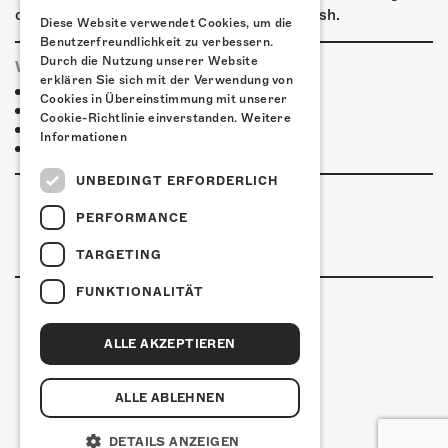
outside the box office and top it up using cash.
Diese Website verwendet Cookies, um die
Benutzerfreundlichkeit zu verbessern.
Durch die Nutzung unserer Website
WHERE TO STAY
erklären Sie sich mit der Verwendung von
Jugendherberge Solothurn
Cookies in Übereinstimmung mit unserer
Hotel Kreuz Solothurn
Cookie-Richtlinie einverstanden.
Weitere
H4 Hotel
Informationen
More accommodations
UNBEDINGT ERFORDERLICH
PERFORMANCE
TARGETING
FUNKTIONALITÄT
ALLE AKZEPTIEREN
Kulturfabrik Kofmehl
Kofmehlweg 1
4502 Solothurn
ALLE ABLEHNEN
+41 32 621 20 60
Nutzungsbedingungen
DETAILS ANZEIGEN