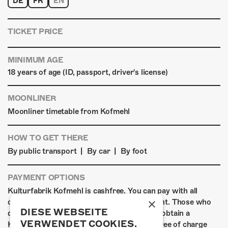
DE
FR
EN
TICKET PRICE
MINIMUM AGE
18 years of age (ID, passport, driver's license)
MOONLINER
Moonliner timetable from Kofmehl
HOW TO GET THERE
|
|
By public transport
By car
By foot
PAYMENT OPTIONS
Kulturfabrik Kofmehl is cashfree. You can pay with all
×
common debit & credit cards as well as Twint. Those who
DIESE WEBSEITE
do not have a digital means of payment can obtain a
VERWENDET COOKIES.
Kofmehl wallet in the form of a debit card free of charge