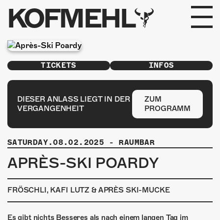
KOFMEHL
PROGRAMM
TICKETS
INFOS
FABRIKGEFLÜSTER
GALERIE
DIESER ANLASS LIEGT IN DER
ZUM
VERGANGENHEIT
PROGRAMM
FOTOGALERIE
SATURDAY.08.02.2025
-
RAUMBAR
PHOTOMAT
APRÈS-SKI POARDY
INFOS
FRÖSCHLI, KAFI LUTZ & APRÈS SKI-MUCKE
KONTAKT
Es gibt nichts Besseres als nach einem langen Tag im