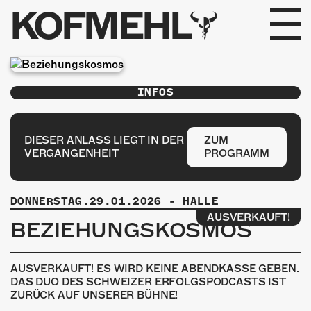
KOFMEHL
PROGRAMM
INFOS
FABRIKGEFLÜSTER
GALERIE
DIESER ANLASS LIEGT IN DER
ZUM
VERGANGENHEIT
PROGRAMM
FOTOGALERIE
DONNERSTAG.29.01.2026
-
HALLE
PHOTOMAT
AUSVERKAUFT!
BEZIEHUNGS­KOSMOS
INFOS
AUSVERKAUFT! ES WIRD KEINE ABENDKASSE GEBEN.
KONTAKT
DAS DUO DES SCHWEIZER ERFOLGSPODCASTS IST
ZURÜCK AUF UNSERER BÜHNE!