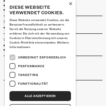
Hotel Kreuz Solothurn
×
H4 Hotel
DIESE WEBSEITE
Weitere Unterkünfte
VERWENDET COOKIES.
Diese Website verwendet Cookies, um die
FOODTRUCK
Benutzerfreundlichkeit zu verbessern.
Essensangebot
Durch die Nutzung unserer Website
erklären Sie sich mit der Verwendung von
Cookies in Übereinstimmung mit unserer
LINKS & PARTNER
Cookie-Richtlinie einverstanden.
Weitere
Facebook-Event
Informationen
Beziehungskosmos
UNBEDINGT ERFORDERLICH
PERFORMANCE
TARGETING
FUNKTIONALITÄT
ALLE AKZEPTIEREN
Kulturfabrik Kofmehl
Kofmehlweg 1