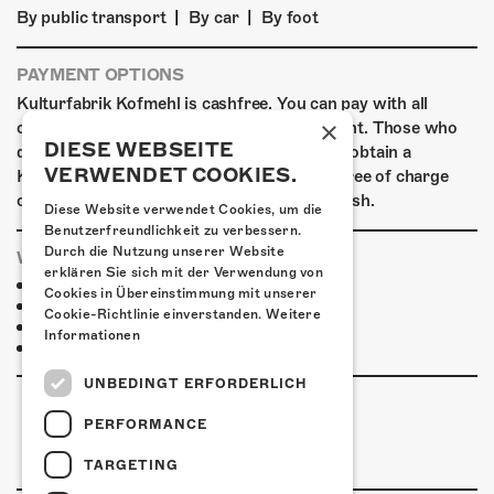
|
|
By public transport
By car
By foot
PAYMENT OPTIONS
Kulturfabrik Kofmehl is cashfree. You can pay with all
×
common debit & credit cards as well as Twint. Those who
DIESE WEBSEITE
do not have a digital means of payment can obtain a
VERWENDET COOKIES.
Kofmehl wallet in the form of a debit card free of charge
outside the box office and top it up using cash.
Diese Website verwendet Cookies, um die
Benutzerfreundlichkeit zu verbessern.
Durch die Nutzung unserer Website
WHERE TO STAY
erklären Sie sich mit der Verwendung von
Jugendherberge Solothurn
Cookies in Übereinstimmung mit unserer
Hotel Kreuz Solothurn
Cookie-Richtlinie einverstanden.
Weitere
H4 Hotel
Informationen
More accommodations
UNBEDINGT ERFORDERLICH
PERFORMANCE
TARGETING