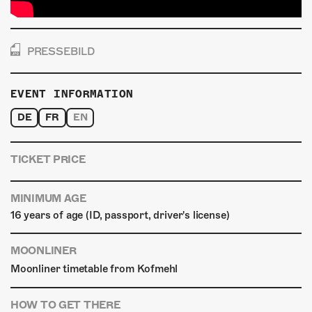
PRESSEBILD
EVENT INFORMATION
DE
FR
EN
TICKET PRICE
MINIMUM AGE
16 years of age (ID, passport, driver's license)
MOONLINER
Moonliner timetable from Kofmehl
HOW TO GET THERE