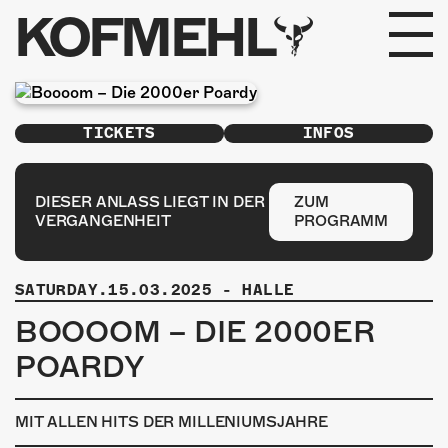
KOFMEHL
PROGRAMM
TICKETS
INFOS
FABRIKGEFLÜSTER
GALERIE
DIESER ANLASS LIEGT IN DER
ZUM
VERGANGENHEIT
PROGRAMM
FOTOGALERIE
SATURDAY.15.03.2025
-
HALLE
PHOTOMAT
BOOOOM – DIE 2000ER
INFOS
POARDY
KONTAKT
MIT ALLEN HITS DER MILLENIUMSJAHRE