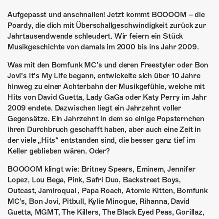
ÜBER UNS
Aufgepasst und anschnallen! Jetzt kommt BOOOOM – die
GÖNNEREI
Poardy, die dich mit Überschallgeschwindigkeit zurück zur
Jahrtausendwende schleudert. Wir feiern ein Stück
SHOP
Musikgeschichte von damals im 2000 bis ins Jahr 2009.
Was mit den Bomfunk MC’s und deren Freestyler oder Bon
MITMACHEN
Jovi’s It’s My Life begann, entwickelte sich über 10 Jahre
hinweg zu einer Achterbahn der Musikgefühle, welche mit
Hits von David Guetta, Lady GaGa oder Katy Perry im Jahr
2009 endete. Dazwischen liegt ein Jahrzehnt voller
Gegensätze. Ein Jahrzehnt in dem so einige Popsternchen
ihren Durchbruch geschafft haben, aber auch eine Zeit in
der viele „Hits“ entstanden sind, die besser ganz tief im
Keller geblieben wären. Oder?
BOOOOM klingt wie: Britney Spears, Eminem, Jennifer
Lopez, Lou Bega, Pink, Safri Duo, Backstreet Boys,
Outcast, Jamiroquai , Papa Roach, Atomic Kitten, Bomfunk
MC’s, Bon Jovi, Pitbull, Kylie Minogue, Rihanna, David
Guetta, MGMT, The Killers, The Black Eyed Peas, Gorillaz,