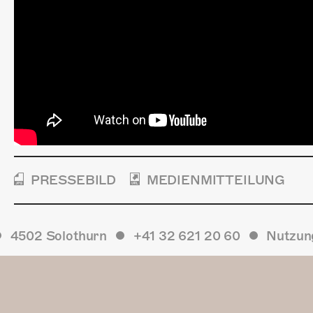
PRESSEBILD
MEDIENMITTEILUNG
4502 Solothurn
+41 32 621 20 60
Nutzun