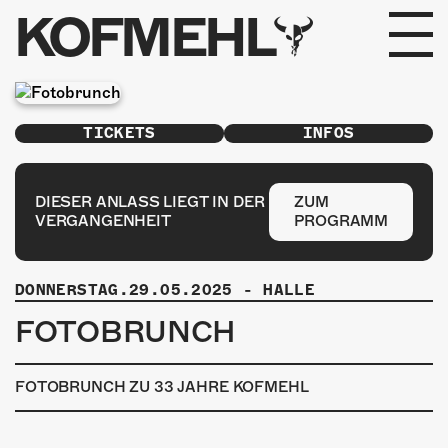
KOFMEHL
PROGRAMM
TICKETS
INFOS
FABRIKGEFLÜSTER
GALERIE
DIESER ANLASS LIEGT IN DER
ZUM
VERGANGENHEIT
PROGRAMM
FOTOGALERIE
DONNERSTAG.29.05.2025
-
HALLE
PHOTOMAT
FOTOBRUNCH
INFOS
FOTOBRUNCH ZU 33 JAHRE KOFMEHL
KONTAKT