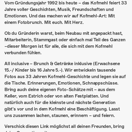
ÜBER UNS
Vom Gründungsjahr 1992 bis heute – das Kofmehl feiert 33
Jahre voller Geschichten, Musik, Freundschaften und
GÖNNEREI
Emotionen. Und das machen wir auf Kofmehl-Art: Mit
einem Fotobrunch. Mit euch. Mit Herz.
SHOP
Ob du Gründerin warst, beim Neubau mit angepackt hast,
Mitarbeiterin, Stammgast oder einfach mal Teil des Ganzen
MITMACHEN
–dieser Morgen ist für alle, die sich mit dem Kofmehl
verbunden fühlen.
All inclusive – Brunch & Getränke inklusive (Erwachsene
15.-/ Kinder bis 16 Jahre 5.-). Wir entwickeln tausende
Fotos aus 33 Jahren Kofmehl-Geschichte und legen sie auf
die Tische. Erinnerungen, Emotionen, Schnappschüsse.
Bring auch deine eigenen Foto-Schätze mit – aus dem
Keller, vom Estrich oder von alten Festplatten. Und
natürlich auch für die kleinste und nächste Generation
gibt’s vor und in dem Kofmehl eine Beschäftigung. Lasst
uns zusammen lachen, staunen, erinnern – und feiern.
Verschick diesen Link möglichst all deinen Freunden, bring