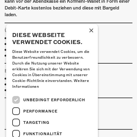
kann vor der Abendkasse ein Kofmehl-Wallet in Form einer
Debit-Karte kostenlos beziehen und diese mit Bargeld
laden.
×
ÜBERNACHTEN
DIESE WEBSEITE
Jugendherberge Solothurn
VERWENDET COOKIES.
Hotel Kreuz Solothurn
H4 Hotel
Diese Website verwendet Cookies, um die
Weitere Unterkünfte
Benutzerfreundlichkeit zu verbessern.
Durch die Nutzung unserer Website
erklären Sie sich mit der Verwendung von
ESSENSTIPPS
Cookies in Übereinstimmung mit unserer
Pier 11
Cookie-Richtlinie einverstanden.
Weitere
Restaurant Kreuz
Informationen
Pittaria
UNBEDINGT ERFORDERLICH
PERFORMANCE
TARGETING
FUNKTIONALITÄT