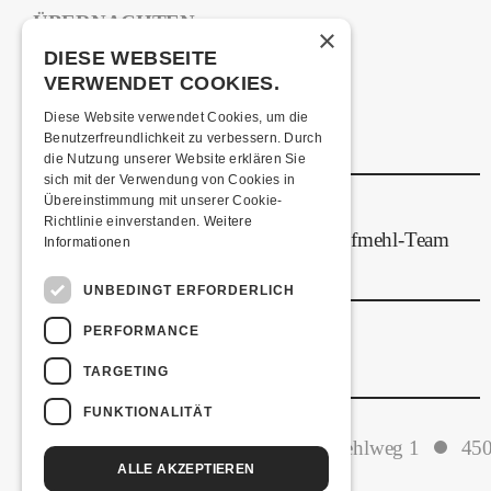
ÜBERNACHTEN
×
Jugendherberge Solothurn
DIESE WEBSEITE
VERWENDET COOKIES.
Hotel Kreuz Solothurn
H4 Hotel
Diese Website verwendet Cookies, um die
Benutzerfreundlichkeit zu verbessern. Durch
Weitere Unterkünfte
die Nutzung unserer Website erklären Sie
sich mit der Verwendung von Cookies in
Übereinstimmung mit unserer Cookie-
ESSENSTIPPS
Richtlinie einverstanden.
Weitere
Ab 18:30 Uhr verpflegt euch das Kofmehl-Team
Informationen
aus dem eigenen Foodtruck!
UNBEDINGT ERFORDERLICH
LINKS & PARTNER
PERFORMANCE
Facebook-Event
TARGETING
FUNKTIONALITÄT
Kulturfabrik Kofmehl
Kofmehlweg 1
450
ALLE AKZEPTIEREN