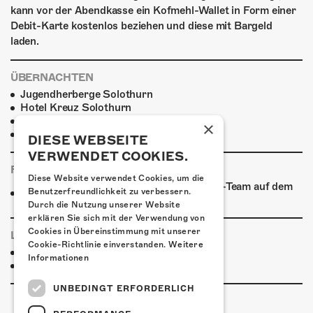
kann vor der Abendkasse ein Kofmehl-Wallet in Form einer
Debit-Karte kostenlos beziehen und diese mit Bargeld
laden.
ÜBERNACHTEN
Jugendherberge Solothurn
Hotel Kreuz Solothurn
H4 Hotel
×
Weitere Unterkünfte
DIESE WEBSEITE
VERWENDET COOKIES.
FOODTRUCK
Diese Website verwendet Cookies, um die
Ab 18:30 Uhr verpflegt euch das Kofmehl-Team auf dem
Benutzerfreundlichkeit zu verbessern.
Vorplatz aus dem Foodtruck!
Durch die Nutzung unserer Website
erklären Sie sich mit der Verwendung von
Cookies in Übereinstimmung mit unserer
LINKS & PARTNER
Cookie-Richtlinie einverstanden.
Weitere
Facebook-Event
Informationen
Live Nation
UNBEDINGT ERFORDERLICH