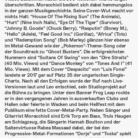
überschritten. Moracchioli bedient sich dabei hemmungslos
in der ganzen Musikgeschichte. Seine Cover-Wut macht vor
nichts Halt: “House Of The Rising Sun” (The Animals),
“Hurt” (Nine Inch Nails), “Eye Of The Tiger” (Survivor),
“Johnny B. Goode” (Chuck Berry), “Rasputin” (Boney M.),
“Hello” (Adele), “Feel Good Inc.” (Gorillaz), “Africa” (Toto)
und “Redemption Song” (Bob Marley) glänzen hier ebenso
im Metal-Gewand wie der „Pokemon“-Theme-Song oder
der Soundtrack zu “Ghost Busters”. Die erfolgreichsten
Nummern sind “Sultans Of Swing” von den “Dire Straits”
(40 Mio. Views) und “Dance Monkey” von “Tones And I” (41
Mio. Views). Mit dem Cover “Despacito” von “Luis Fonsi”
landete er 2017 gar auf Platz 35 der ungarischen Single-
Charts. Nach all den Erfolgen wurde der Ruf nach Live-
Versionen laut und Leo entschied, sein Studioprojekt auf
die Bühne zu bringen. Unter dem Banner Frog Leap rockte
er in den vergangenen Jahren in ausverkauften Clubs und
Hallen oder feierte in Wacken und beim Hellfest mit dem
Publikum eine fette Cover-Metal-Party. Neben Sänger und
Gitarrist Moracchioli sind Erik Torp am Bass, Truls Haugen
am Schlagzeug, die Sängerin Hannah Boulton und der
Saitenvirtuose Rabea Massaad dabei, der bei den
Progressive-Metal-Formationen “Dorje” und “Toska” spielt