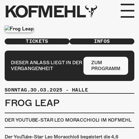
KOFMEHL
PROGRAMM
TICKETS
INFOS
FABRIKGEFLÜSTER
GALERIE
DIESER ANLASS LIEGT IN DER
ZUM
VERGANGENHEIT
PROGRAMM
FOTOGALERIE
SONNTAG.30.03.2025
-
HALLE
PHOTOMAT
FROG LEAP
INFOS
DER YOUTUBE-STAR LEO MORACCHIOLI IM KOFMEHL
KONTAKT
Der YouTube-Star Leo Moracchioli begeistert die 4,6