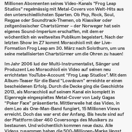
ÜBER UNS
Millionen Abonnenten seines Video-Kanals “Frog Leap
Studios” regelmässig mit Metal-Covers von Welt-Hits aus
GÖNNEREI
den unterschiedlichsten Sparten. Ob Pop, Rock, Soul,
Reggae oder Soundtrack-Themen, ob Klassiker oder
zeitgenössischer Chartstürmer – der Norweger hat sein
SHOP
eigenes Sound-Imperium erschaffen, mit dem er
wöchentlich ein weltweites Publikum begeistert. Nach der
MITMACHEN
letzten Show im Z7 kommt Moracchioli mit der Live-
Formation Frog Leap am 30. März nach Solothurn, um uns
seine metallisierten Chartstürmer um die Ohren zu hauen!
Im Jahr 2006 lud der Multi-Instrumentalist, Sänger und
Produzent Leo Moracchioli ein Video auf seinen neu
errichteten YouTube-Account “Frog Leap Studios”. Mit dem
Album-Teaser für die Band “Lowdown” erreichte er einen
bescheidenen Erfolg. Durch die Decke ging die Geschichte
2013, als Moracchioli auf seinem Kanal ein komplett in
Eigenregie eingespieltes Metal-Cover von Lady Gagas
“Poker Face” präsentierte. Mittlerweile hat das Video, in
dem Leo als One-Man-Band fungiert, 15 Millionen Views
erreicht. Doch das war erst der Anfang. Bis heute sind auf
der Plattform über 460 Coversongs des Musikers zu
bestaunen. Und wöchentlich kommen neue dazu. Alle
Videos zusammen haben die 500-Millionen-Marke längst