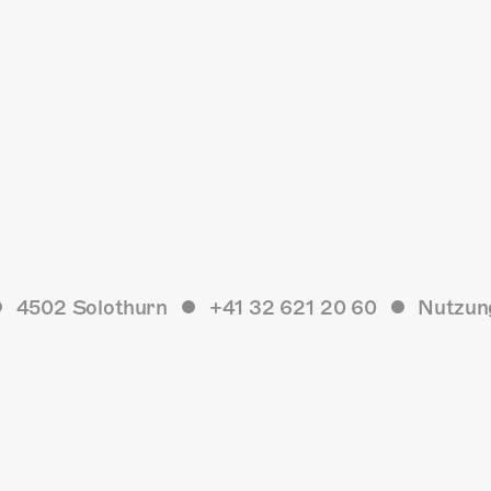
4502 Solothurn
+41 32 621 20 60
Nutzun