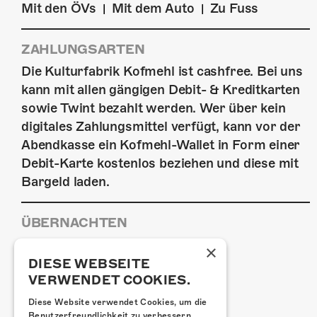
Mit den ÖVs
Mit dem Auto
Zu Fuss
|
|
ZAHLUNGSARTEN
Die Kulturfabrik Kofmehl ist cashfree. Bei uns
kann mit allen gängigen Debit- & Kreditkarten
sowie Twint bezahlt werden. Wer über kein
digitales Zahlungsmittel verfügt, kann vor der
Abendkasse ein Kofmehl-Wallet in Form einer
Debit-Karte kostenlos beziehen und diese mit
Bargeld laden.
ÜBERNACHTEN
Jugendherberge Solothurn
×
Hotel Kreuz Solothurn
DIESE WEBSEITE
VERWENDET COOKIES.
H4 Hotel
Weitere Unterkünfte
Diese Website verwendet Cookies, um die
Benutzerfreundlichkeit zu verbessern.