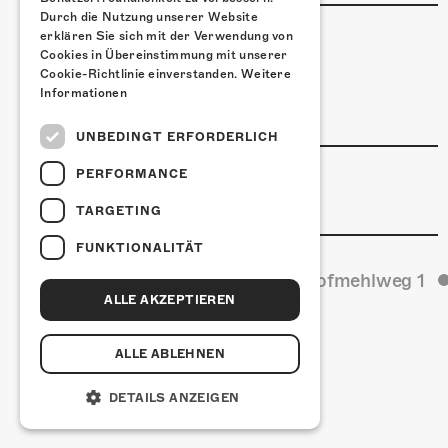
Durch die Nutzung unserer Website
ESSENSTIPPS
erklären Sie sich mit der Verwendung von
Cookies in Übereinstimmung mit unserer
Pier 11
Cookie-Richtlinie einverstanden.
Weitere
Restaurant Kreuz
Informationen
Pittaria
UNBEDINGT ERFORDERLICH
LINKS & PARTNER
PERFORMANCE
Facebook-Event
TARGETING
FUNKTIONALITÄT
Kulturfabrik Kofmehl
Kofmehlweg 1
ALLE AKZEPTIEREN
ALLE ABLEHNEN
DETAILS ANZEIGEN