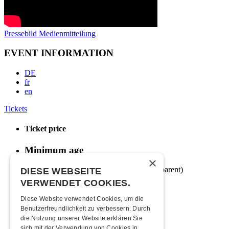
Pressebild
Medienmitteilung
EVENT INFORMATION
DE
fr
en
Tickets
Ticket price
Minimum age
×
16 years of age (unless accompanied by a parent)
DIESE WEBSEITE
VERWENDET COOKIES.
Moonliner
Diese Website verwendet Cookies, um die
Moonliner timetable from Kofmehl
Benutzerfreundlichkeit zu verbessern. Durch
die Nutzung unserer Website erklären Sie
How to get there
sich mit der Verwendung von Cookies in