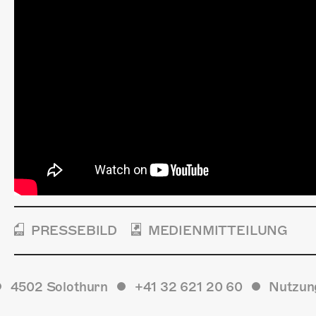
PRESSEBILD
MEDIENMITTEILUNG
4502 Solothurn
+41 32 621 20 60
Nutzun