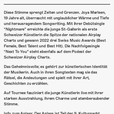
ÜBER UNS
GÖNNEREI
Diese Stimme sprengt Zeiten und Grenzen. Joya Marleen,
19 Jahre alt, überrascht mit unglaublicher Wärme und Tiefe
und herausragendem Songwriting. Mit ihrer Debütsingle
SHOP
“Nightmare” erreichte die junge St-Gallerin als erste
Schweizer Künstlerin die Spitze der nationalen Airplay
MITMACHEN
Charts und gewann 2022 drei Swiss Music Awards (Best
Female, Best Talent und Best Hit). Die Nachfolgesingle
“Next To You” steht ebenfalls auf dem Podest der
Schweizer Airplay Charts.
Das Geheimnisvolle; es gehört zur künstlerischen Identität
der Musikerin. Auch in ihren Songtexten mag sie das
Rätsel, die Andeutungen und spielt mit ihrer Art,
Geschichten zu erzählen.
Auf Tournee fasziniert die junge Künstlerin live mit ihrer
starken Ausstrahlung, ihrem Charme und atemberaubender
Stimme.
Info zum Anlass: Der Anlass ist Teil der 9. Kulturnacht