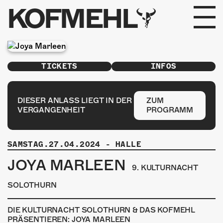
KOFMEHL
PROGRAMM
TICKETS
INFOS
FABRIKGEFLÜSTER
GALERIE
DIESER ANLASS LIEGT IN DER
ZUM
VERGANGENHEIT
PROGRAMM
FOTOGALERIE
SAMSTAG.27.04.2024
-
HALLE
PHOTOMAT
JOYA MARLEEN
9. KULTURNACHT
INFOS
SOLOTHURN
KONTAKT
DIE KULTURNACHT SOLOTHURN & DAS KOFMEHL
PRÄSENTIEREN: JOYA MARLEEN