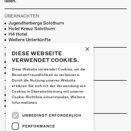
laden.
ÜBERNACHTEN
Jugendherberge Solothurn
Hotel Kreuz Solothurn
H4 Hotel
Weitere Unterkünfte
×
DIESE WEBSEITE
ESSENSTIPPS
VERWENDET COOKIES.
Pier 11
Restaurant Kreuz
Diese Website verwendet Cookies, um die
Pittaria
Benutzerfreundlichkeit zu verbessern.
Durch die Nutzung unserer Website
erklären Sie sich mit der Verwendung von
LINKS & PARTNER
Cookies in Übereinstimmung mit unserer
Facebook-Event
Cookie-Richtlinie einverstanden.
Weitere
Kulturfnacht Solothurn
Informationen
Joya Marleen
UNBEDINGT ERFORDERLICH
PERFORMANCE