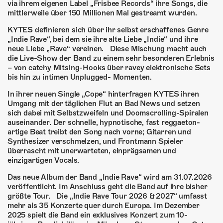
ÜBER UNS
via ihrem eigenen Label „Frisbee Records“ ihre Songs, die
mittlerweile über 150 Millionen Mal gestreamt wurden.
GÖNNEREI
KYTES definieren sich über ihr selbst erschaffenes Genre
„Indie Rave“, bei dem sie ihre alte Liebe „Indie“ und ihre
SHOP
neue Liebe „Rave“ vereinen. Diese Mischung macht auch
die Live-Show der Band zu einem sehr besonderen Erlebnis
– von catchy Mitsing-Hooks über ravey elektronische Sets
MITMACHEN
bis hin zu intimen Unplugged- Momenten.
In ihrer neuen Single „Cope“ hinterfragen KYTES ihren
Umgang mit der täglichen Flut an Bad News und setzen
sich dabei mit Selbstzweifeln und Doomscrolling-Spiralen
auseinander. Der schnelle, hypnotische, fast reggaeton-
artige Beat treibt den Song nach vorne; Gitarren und
Synthesizer verschmelzen, und Frontmann Spieler
überrascht mit unerwarteten, einprägsamen und
einzigartigen Vocals.
Das neue Album der Band „Indie Rave“ wird am 31.07.2026
veröffentlicht. Im Anschluss geht die Band auf ihre bisher
größte Tour. Die „Indie Rave Tour 2026 & 2027“ umfasst
mehr als 35 Konzerte quer durch Europa. Im Dezember
2025 spielt die Band ein exklusives Konzert zum 10-