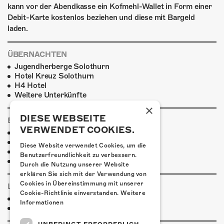
kann vor der Abendkasse ein Kofmehl-Wallet in Form einer
Debit-Karte kostenlos beziehen und diese mit Bargeld
laden.
ÜBERNACHTEN
Jugendherberge Solothurn
Hotel Kreuz Solothurn
H4 Hotel
Weitere Unterkünfte
×
DIESE WEBSEITE
ESSENSTIPPS
VERWENDET COOKIES.
Pier 11
Restaurant Kreuz
Diese Website verwendet Cookies, um die
Pittaria
Benutzerfreundlichkeit zu verbessern.
Pizzeria Da Giuseppe
Durch die Nutzung unserer Website
erklären Sie sich mit der Verwendung von
Cookies in Übereinstimmung mit unserer
LINKS & PARTNER
Cookie-Richtlinie einverstanden.
Weitere
Facebook-Event
Informationen
Kytes