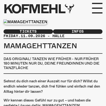
KOFMEHL
PROGRAMM
TICKETS
INFOS
FABRIKGEFLÜSTER
FRIDAY.11.09.2026
-
HALLE
MAMAGEHTTANZEN
GALERIE
DAS ORIGINAL! TANZEN WIE FRÜHER - NUR FRÜHER
FOTOGALERIE
180 MINUTEN NUR DU, DEINE FREUNDINNEN UND DIE
TANZFLÄCHE
PHOTOMAT
Sehnst du dich nach einer Auszeit nur für dich? Willst du
INFOS
endlich wieder tanzen, dich frei fühlen und einfach mal den
Alltag hinter dir lassen?
KONTAKT
Wir kennen dieses Gefühl nur zu gut – und haben die
perfekte Lösung dafür: MAMAGEHTTANZEN!