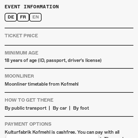
EVENT INFORMATION
DE
FR
EN
TICKET PRICE
MINIMUM AGE
18 years of age (ID, passport, driver's license)
MOONLINER
Moonliner timetable from Kofmehl
HOW TO GET THERE
|
|
By public transport
By car
By foot
PAYMENT OPTIONS
Kulturfabrik Kofmehl is cashfree. You can pay with all