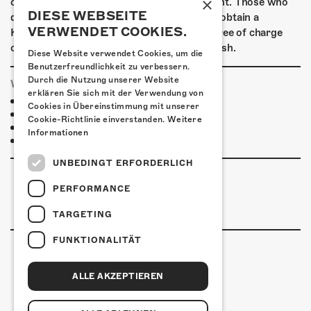
×
common debit & credit cards as well as Twint. Those who
DIESE WEBSEITE
do not have a digital means of payment can obtain a
VERWENDET COOKIES.
Kofmehl wallet in the form of a debit card free of charge
outside the box office and top it up using cash.
Diese Website verwendet Cookies, um die
Benutzerfreundlichkeit zu verbessern.
Durch die Nutzung unserer Website
WHERE TO STAY
erklären Sie sich mit der Verwendung von
Jugendherberge Solothurn
Cookies in Übereinstimmung mit unserer
Hotel Kreuz Solothurn
Cookie-Richtlinie einverstanden.
Weitere
H4 Hotel
Informationen
More accommodations
UNBEDINGT ERFORDERLICH
PERFORMANCE
TARGETING
FUNKTIONALITÄT
ALLE AKZEPTIEREN
Kulturfabrik Kofmehl
Kofmehlweg 1
4502 Solothurn