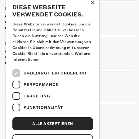
×
DIESE WEBSEITE
ESSENSTIPPS
VERWENDET COOKIES.
Pier 11
Restaurant Kreuz
Diese Website verwendet Cookies, um die
Pittaria
Benutzerfreundlichkeit zu verbessern.
Durch die Nutzung unserer Website
erklären Sie sich mit der Verwendung von
LINKS & PARTNER
Cookies in Übereinstimmung mit unserer
Facebook-Event
Cookie-Richtlinie einverstanden.
Weitere
Marlo Musik
Informationen
Mainland Music
UNBEDINGT ERFORDERLICH
PERFORMANCE
TARGETING
FUNKTIONALITÄT
ALLE AKZEPTIEREN
Kulturfabrik Kofmehl
Kofmehlweg 1
4502 Solothurn