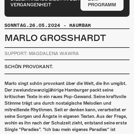
ÜBER UNS
VERGANGENHEIT
PROGRAMM
GÖNNEREI
SONNTAG.26.05.2024
-
RAUMBAR
SHOP
MARLO GROSSHARDT
MITMACHEN
SUPPORT: MAGDALENA WAWRA
SCHÖN PROVOKANT.
Marlo singt schön provokant über die Welt, die ihn umgibt.
Der zweiundzwanzigjähirige Hamburger packt seine
kritischen Texte in ein raues Pop-Gewand. Seine kraftvolle
Stimme trägt uns durch nostalgische Melodien und
mitreißende Rhythmen. Seit er denken kann, verarbeitet er
seine Sorgen und Ängste in eigenen Texten. Aus der Frage,
wohin es ihn nach der Schulzeit zieht, entstand seine erste
Single “Paradies”. “Ich bau mein eigenes Paradies“ ist