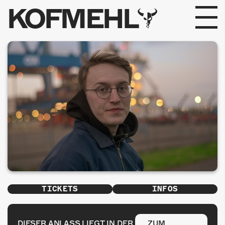
KOFMEHL
PROGRAMM
FABRIKGEFLÜSTER
GALERIE
FOTOGALERIE
PHOTOMAT
INFOS
TICKETS
INFOS
KONTAKT
DIESER ANLASS LIEGT IN DER
ZUM