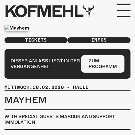
KOFMEHL
PROGRAMM
TICKETS
INFOS
FABRIKGEFLÜSTER
GALERIE
DIESER ANLASS LIEGT IN DER
ZUM
VERGANGENHEIT
PROGRAMM
FOTOGALERIE
MITTWOCH.18.02.2026
-
HALLE
PHOTOMAT
MAYHEM
INFOS
WITH SPECIAL GUESTS MARDUK AND SUPPORT
KONTAKT
IMMOLATION