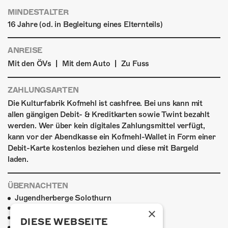
MINDESTALTER
16 Jahre (od. in Begleitung eines Elternteils)
ANREISE
|
|
Mit den ÖVs
Mit dem Auto
Zu Fuss
ZAHLUNGSARTEN
Die Kulturfabrik Kofmehl ist cashfree. Bei uns kann mit
allen gängigen Debit- & Kreditkarten sowie Twint bezahlt
werden. Wer über kein digitales Zahlungsmittel verfügt,
kann vor der Abendkasse ein Kofmehl-Wallet in Form einer
Debit-Karte kostenlos beziehen und diese mit Bargeld
laden.
ÜBERNACHTEN
Jugendherberge Solothurn
Hotel Kreuz Solothurn
×
H4 Hotel
DIESE WEBSEITE
Weitere Unterkünfte