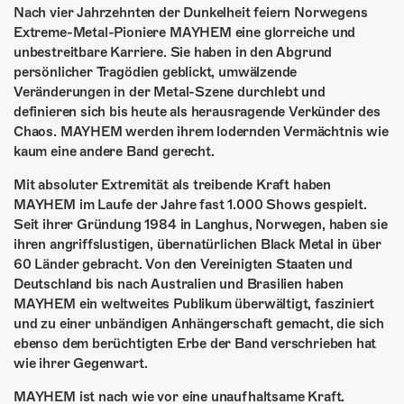
ÜBER UNS
Nach vier Jahrzehnten der Dunkelheit feiern Norwegens
Extreme-Metal-Pioniere MAYHEM eine glorreiche und
GÖNNEREI
unbestreitbare Karriere. Sie haben in den Abgrund
persönlicher Tragödien geblickt, umwälzende
SHOP
Veränderungen in der Metal-Szene durchlebt und
definieren sich bis heute als herausragende Verkünder des
MITMACHEN
Chaos. MAYHEM werden ihrem lodernden Vermächtnis wie
kaum eine andere Band gerecht.
Mit absoluter Extremität als treibende Kraft haben
MAYHEM im Laufe der Jahre fast 1.000 Shows gespielt.
Seit ihrer Gründung 1984 in Langhus, Norwegen, haben sie
ihren angriffslustigen, übernatürlichen Black Metal in über
60 Länder gebracht. Von den Vereinigten Staaten und
Deutschland bis nach Australien und Brasilien haben
MAYHEM ein weltweites Publikum überwältigt, fasziniert
und zu einer unbändigen Anhängerschaft gemacht, die sich
ebenso dem berüchtigten Erbe der Band verschrieben hat
wie ihrer Gegenwart.
MAYHEM ist nach wie vor eine unaufhaltsame Kraft.