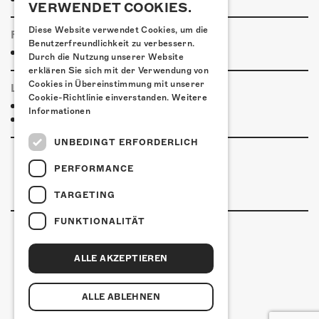
VERWENDET COOKIES.
Diese Website verwendet Cookies, um die
FOODTRUCK
Benutzerfreundlichkeit zu verbessern.
Essensangebot
Durch die Nutzung unserer Website
erklären Sie sich mit der Verwendung von
Cookies in Übereinstimmung mit unserer
LINKS & PARTNER
Cookie-Richtlinie einverstanden.
Weitere
Facebook-Event
Informationen
Mayhem
UNBEDINGT ERFORDERLICH
PERFORMANCE
TARGETING
FUNKTIONALITÄT
ALLE AKZEPTIEREN
Kulturfabrik Kofmehl
Kofmehlweg 1
4502 Solothurn
ALLE ABLEHNEN
+41 32 621 20 60
Nutzungsbedingungen