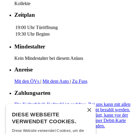
Kollekte
Zeitplan
19:00 Uhr
Türöffnung
19:30 Uhr
Beginn
Mindestalter
Kein Mindestalter bei diesem Anlass
Anreise
Mit den ÖVs
|
Mit dem Auto
|
Zu Fuss
Zahlungsarten
Die Kulturfabrik Kofmehl ist cashfree. Bei uns kann mit allen
×
gängigen Debit- & Kreditkarten sowie Twint bezahlt werden.
DIESE WEBSEITE
Wer über kein digitales Zahlungsmittel verfügt, kann vor der
Abendkasse ein Kofmehl-Wallet in Form einer Debit-Karte
VERWENDET COOKIES.
kostenlos beziehen und diese mit Bargeld laden.
Diese Website verwendet Cookies, um die