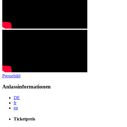
Pressebild
Anlassinformationen
DE
fr
en
Ticketpreis