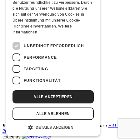
Benutzerfreundlichkeit zu verbessern. Durch
Übernachten
die Nutzung unserer Website erklären Sie
sich mit der Verwendung von Cookies in
Jugendherberge Solothurn
Übereinstimmung mit unserer Cookie-
Hotel Kreuz Solothurn
Richtlinie einverstanden.
Weitere
H4 Hotel
Weitere Unterkünfte
Informationen
Essenstipps
UNBEDINGT ERFORDERLICH
Pier 11
PERFORMANCE
Restaurant Kreuz
Pittaria
TARGETING
Pizzeria Da Giuseppe
FUNKTIONALITÄT
Links & Partner
ALLE AKZEPTIEREN
Facebook-Event
Trummer
Valerian Mollet
ALLE ABLEHNEN
Florian Zumkehr
Kulturfabrik Kofmehl
Kofmehlweg 1
4502 Solothurn
+41 32 621
DETAILS ANZEIGEN
20 60
Nutzungsbedingungen
coded by