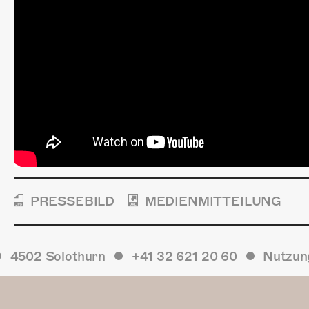
PRESSEBILD
MEDIENMITTEILUNG
4502 Solothurn
+41 32 621 20 60
Nutzun