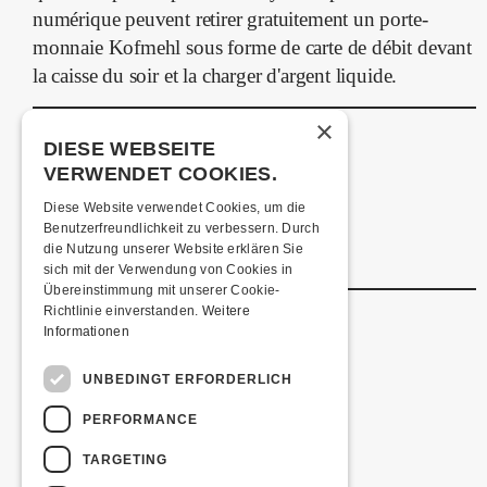
numérique peuvent retirer gratuitement un porte-
monnaie Kofmehl sous forme de carte de débit devant
la caisse du soir et la charger d'argent liquide.
×
HÉBERGEMENT
DIESE WEBSEITE
Auberge de jeunesse de Soleure
VERWENDET COOKIES.
Hôtel Kreuz Solothurn
Diese Website verwendet Cookies, um die
Hôtel H4
Benutzerfreundlichkeit zu verbessern. Durch
die Nutzung unserer Website erklären Sie
Autres hébergements
sich mit der Verwendung von Cookies in
Übereinstimmung mit unserer Cookie-
Richtlinie einverstanden.
Weitere
Informationen
UNBEDINGT ERFORDERLICH
PERFORMANCE
TARGETING