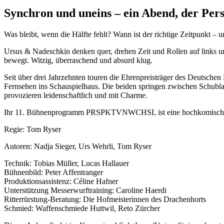
Synchron und uneins – ein Abend, der Pers
Was bleibt, wenn die Hälfte fehlt? Wann ist der richtige Zeitpunkt –
Ursus & Nadeschkin denken quer, drehen Zeit und Rollen auf links 
bewegt. Witzig, überraschend und absurd klug.
Seit über drei Jahrzehnten touren die Ehrenpreisträger des Deutsche
Fernsehen ins Schauspielhaus. Die beiden springen zwischen Schubla
provozieren leidenschaftlich und mit Charme.
Ihr 11. Bühnenprogramm PRSPKTVNWCHSL ist eine hochkomische Exped
Regie: Tom Ryser
Autoren: Nadja Sieger, Urs Wehrli, Tom Ryser
Technik: Tobias Müller, Lucas Hallauer
Bühnenbild: Peter Affentranger
Produktionsassistenz: Céline Hafner
Unterstützung Messerwurftraining: Caroline Haerdi
Ritterrürstung-Beratung: Die Hofmeisterinnen des Drachenhorts
Schmied: Waffenschmiede Huttwil, Reto Zürcher