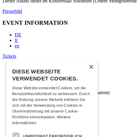
Dieser Anlass findet im Konzertsaal Solothurn (Untere Steingrubenstra
Pressebild
EVENT INFORMATION
DE
fr
en
Tickets
×
Ticket price
DIESE WEBSEITE
VERWENDET COOKIES.
Minimum age
Diese Website verwendet Cookies, um die
16 years of age (unless accompanied by a parent)
Benutzerfreundlichkeit zu verbessern. Durch
die Nutzung unserer Website erklären Sie
Moonliner
sich mit der Verwendung von Cookies in
Übereinstimmung mit unserer Cookie-
Moonliner timetable from Kofmehl
Richtlinie einverstanden.
Weitere
Informationen
How to get there
UNBEDINGT ERFORDERLICH