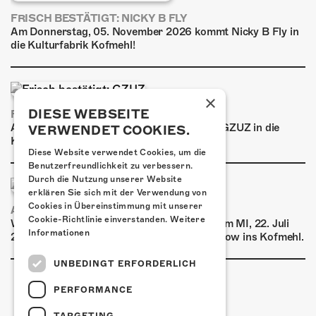
FRISCH BESTÄTIGT: NICKY B FLY
Am Donnerstag, 05. November 2026 kommt Nicky B Fly in
die Kulturfabrik Kofmehl!
×
DIESE WEBSEITE
FRISCH BESTÄTIGT: GZUZ
Am Donnerstag, 29. Oktober 2026 kommt GZUZ in die
VERWENDET COOKIES.
Kulturfabrik Kofmehl!
Diese Website verwendet Cookies, um die
Benutzerfreundlichkeit zu verbessern.
Durch die Nutzung unserer Website
erklären Sie sich mit der Verwendung von
Cookies in Übereinstimmung mit unserer
AIRBOURNE - SPECIAL SUMMER SHOW
Cookie-Richtlinie einverstanden.
Weitere
Wow, das ist ein Ding! Airbourne kommen am MI, 22. Juli
Informationen
2026 für eine exklusive Special Summer Show ins Kofmehl.
UNBEDINGT ERFORDERLICH
PERFORMANCE
TARGETING