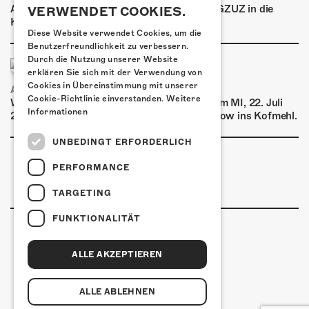
Am Donnerstag, 29. Oktober 2026 kommt GZUZ in die
VERWENDET COOKIES.
Kulturfabrik Kofmehl!
Diese Website verwendet Cookies, um die
Benutzerfreundlichkeit zu verbessern.
Durch die Nutzung unserer Website
erklären Sie sich mit der Verwendung von
Cookies in Übereinstimmung mit unserer
AIRBOURNE - SPECIAL SUMMER SHOW
Cookie-Richtlinie einverstanden.
Weitere
Wow, das ist ein Ding! Airbourne kommen am MI, 22. Juli
Informationen
2026 für eine exklusive Special Summer Show ins Kofmehl.
UNBEDINGT ERFORDERLICH
PERFORMANCE
TARGETING
FUNKTIONALITÄT
ALLE AKZEPTIEREN
Kulturfabrik Kofmehl
Kofmehlweg 1
4502 Solothurn
ALLE ABLEHNEN
+41 32 621 20 60