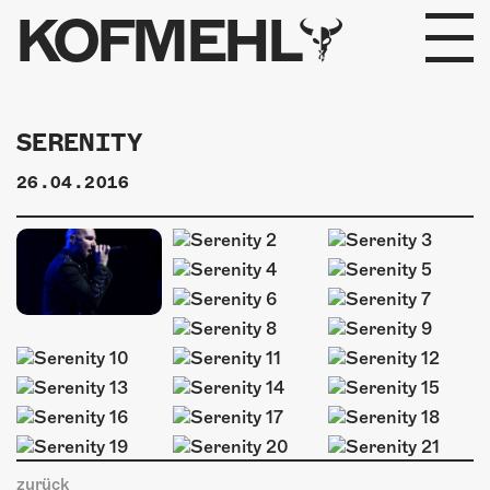
KOFMEHL
PROGRAMM
SERENITY
FABRIKGEFLÜSTER
26.04.2016
GALERIE
FOTOGALERIE
PHOTOMAT
INFOS
KONTAKT
zurück