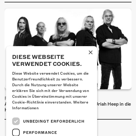
×
DIESE WEBSEITE
VERWENDET COOKIES.
Diese Website verwendet Cookies, um die
Benutzerfreundlichkeit zu verbessern.
Durch die Nutzung unserer Website
erklären Sie sich mit der Verwendung von
Cookies in Übereinstimmung mit unserer
FRISCH BESTÄTIGT: URIAH HEEP
Cookie-Richtlinie einverstanden.
Weitere
Am Sonntag, 15. November 2026 kommen Uriah Heep in die
Informationen
Kulturfabrik Kofmehl!
UNBEDINGT ERFORDERLICH
PERFORMANCE